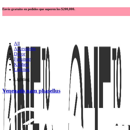
Envío gratuito en pedidos que superen los $200,000.
All
Accessories
Decor
Furniture
Kitchen
Lighting
Lighting
Venenatis nam phasellus