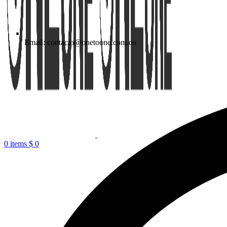
Email: contacto@onetoone.com.co
0
items
$
0