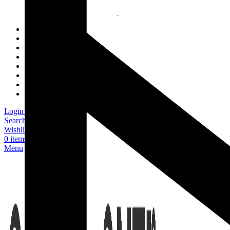
HOME
SHOP
MAX ONE
LUXURY SHAPEWEAR
FAJAS EN LATEX
PANTY’S
TABLAS
GEL
Login / Register
Search
Wishlist
0
items
/
$
0
Menu