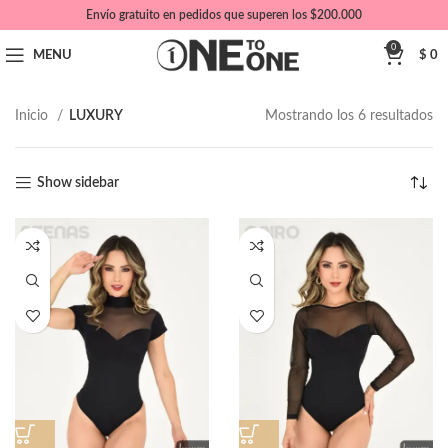
Envío gratuito en pedidos que superen los $200.000
0
MENU
$
0
Inicio
LUXURY
Mostrando los 6 resultados
Show sidebar