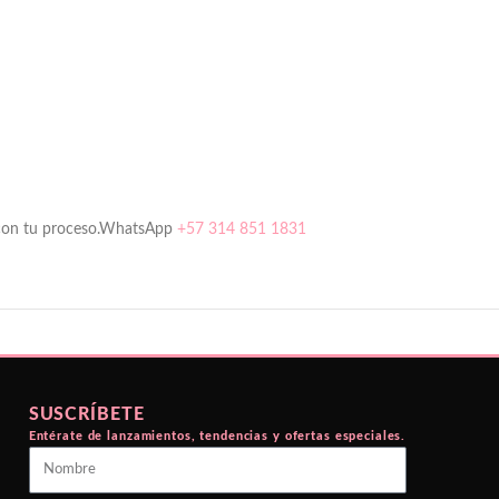
con tu proceso.
WhatsApp
+57 314 851 1831
SUSCRÍBETE
Entérate de lanzamientos, tendencias y ofertas especiales.