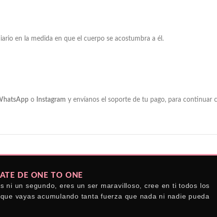
ario en la medida en que el cuerpo se acostumbra a él.
WhatsApp
o
Instagram
y envíanos el soporte de tu pago, para continuar 
TE DE ONE TO ONE
s ni un segundo, eres un ser maravilloso, cree en ti todos los
 que vayas acumulando tanta fuerza que nada ni nadie pueda