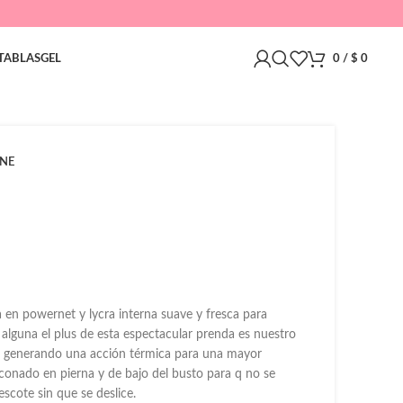
TABLAS
GEL
0
/
$
0
NE
en powernet y lycra interna suave y fresca para
lguna el plus de esta espectacular prenda es nuestro
 generando una acción térmica para una mayor
iconado en pierna y de bajo del busto para q no se
escote sin que se deslice.