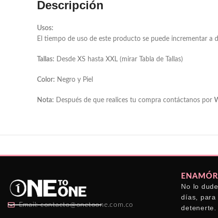
Descripción
Usos:
El tiempo de uso de este producto se puede incrementar a di
Tallas:
Desde XS hasta XXL (mirar Tabla de Tallas)
Color:
Negro y Piel
Nota:
Después de que realices tu compra contáctanos por
ENAMÓRA
No lo dude
días, para
Email: contacto@onetoone.com.co
detenerte.