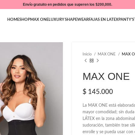
Envío gratuito en pedidos que superen los $200,000.
HOME
SHOP
MAX ONE
LUXURY SHAPEWEAR
FAJAS EN LATEX
PANTY’S
Inicio
MAX ONE
MAX O
MAX ONE
$
145.000
La MAX ONE está elaborada 
mayor comodidad; sin duda a
LÁTEX en la zona abdominal
sudoración, también trae sil
enrolle y se pueda usar con 